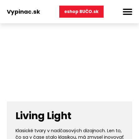
Úvod
Vypínače
Legrand
Living Light
Vypinac.sk
eshop BUČO.sk
Living Light
Klasické tvary v nadčasových dizajnoch. Len to,
čo sa v čase stalo klasikou, má zmysel inovovať